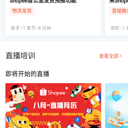
Shopee首公里发货预报功能
来Sho
物流发货
营销推
新手
1 章节
8 分钟
进阶
1
直播培训
查看全部
即将开始的直播