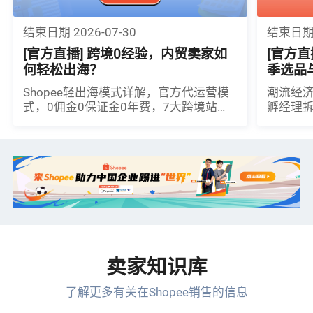
结束日期 2026-07-30
结束日期 2
[官方直播] 跨境0经验，内贸卖家如
[官方直
何轻松出海？
季选品
Shopee轻出海模式详解，官方代运营模
潮流经济
式，0佣金0保证金0年费，7大跨境站点
孵经理
同步上架，特邀神秘大咖分享出海干
亚&拉
货！
卖家知识库
了解更多有关在Shopee销售的信息