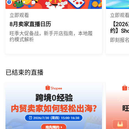
立即观看
立即观
8月卖家直播日历
【20
约】Sh
旺季大促备战，新手开店指南，本地履
约模式解析
即刻报
已结束的直播